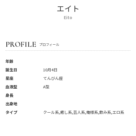
エイト
Eito
PROFILE
プロフィール
年齢
誕生日
10月4日
星座
てんびん座
血液型
A型
身長
出身地
タイプ
クール系,癒し系,芸人系,俺様系,飲み系,エロ系